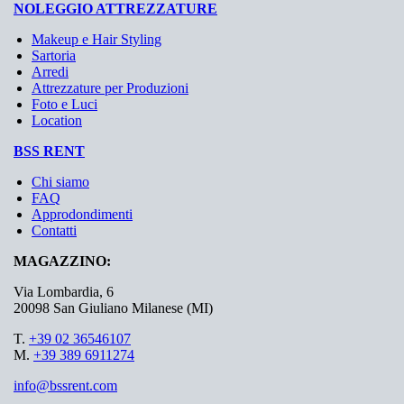
NOLEGGIO ATTREZZATURE
Makeup e Hair Styling
Sartoria
Arredi
Attrezzature per Produzioni
Foto e Luci
Location
BSS RENT
Chi siamo
FAQ
Approdondimenti
Contatti
MAGAZZINO:
Via Lombardia, 6
20098 San Giuliano Milanese (MI)
T.
+39 02 36546107
M.
+39 389 6911274
info@bssrent.com