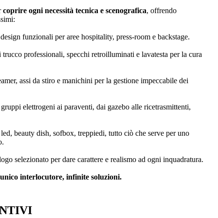
r
coprire ogni necessità tecnica e scenografica
, offrendo
ssimi:
i design funzionali per aree hospitality, press-room e backstage.
i trucco professionali, specchi retroilluminati e lavatesta per la cura
teamer, assi da stiro e manichini per la gestione impeccabile dei
i gruppi elettrogeni ai paraventi, dai gazebo alle ricetrasmittenti,
 a led, beauty dish, sofbox, treppiedi, tutto ciò che serve per uno
o.
logo selezionato per dare carattere e realismo ad ogni inquadratura.
nico interlocutore, infinite soluzioni.
NTIVI