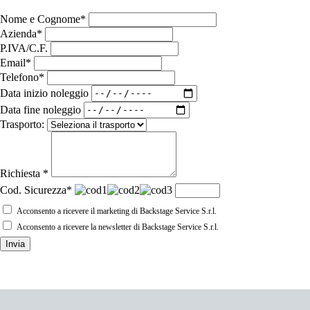
Nome e Cognome*
Azienda*
P.IVA/C.F.
Email*
Telefono*
Data inizio noleggio
Data fine noleggio
Trasporto:
Richiesta *
Cod. Sicurezza*
Acconsento a ricevere il marketing di Backstage Service S.r.l.
Acconsento a ricevere la newsletter di Backstage Service S.r.l.
Invia