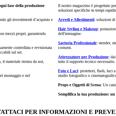
 ogni fase della produzione
Il nostro magazzino è progettato pe
soluzioni specifiche in tempi rapidi
endo gli investimenti d’acquisto e
Arredi e Allestimenti
: soluzioni d
Hair Styling e Makeup
: postazion
 con mezzi propri, garantendo
dell'immagine.
Sartoria Professionale
: stender, s
samente controllata e revisionata
costumi.
cabili sul set.
Attrezzature per Produzione
: da
 il materiale rientra da noi,
tutto il supporto tecnico necessario.
Foto e Luci
: proiettori, flash, luci
 nel montaggio e nel
studio fotografico o cinematografic
Props e Oggetti di Scena
: Un cata
Semplifica la tua produzione: un u
ATTACI PER INFORMAZIONI E PREVE